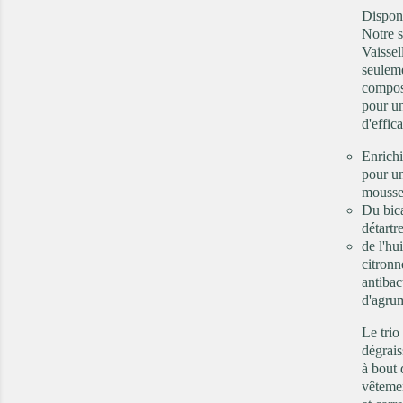
Dispon
Notre 
Vaissel
seuleme
compos
pour 
d'effica
Enrichi
pour u
mousse
Du bic
détartre
de l'hu
citronn
antibac
d'agru
Le trio
dégrais
à bout 
vêtemen