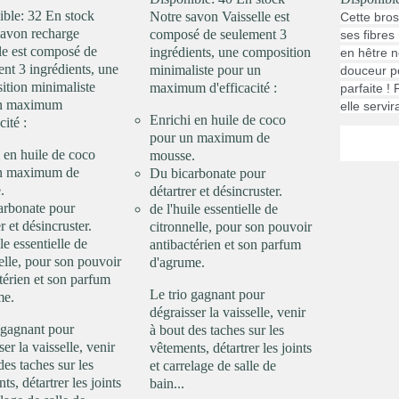
ible:
32 En stock
Notre savon Vaisselle est
Cette bro
savon recharge
composé de seulement 3
ses fibres
le est composé de
ingrédients, une composition
en hêtre
ne
nt 3 ingrédients, une
minimaliste pour un
douceur p
ition minimaliste
maximum d'efficacité :
parfaite !
un maximum
elle servir
Enrichi en huile de coco
cité :
pour un maximum de
 en huile de coco
mousse.
n maximum de
Du bicarbonate pour
.
détartrer et désincruster.
arbonate pour
de l'huile essentielle de
r et désincruster.
citronnelle, pour son pouvoir
ile essentielle de
antibactérien et son parfum
elle, pour son pouvoir
d'agrume.
térien et son parfum
Le trio gagnant pour
me.
dégraisser la vaisselle, venir
 gagnant pour
à bout des taches sur les
ser la vaisselle, venir
vêtements, détartrer les joints
des taches sur les
et carrelage de salle de
ts, détartrer les joints
bain...