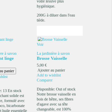
votre lessive plus
hygiénique.
200G à diluer dans l'eau
tiède.
Voir
ère à savon
La jardinière à savon
t linge
Brosse Vaisselle
Prix
5,00 €
Ajouter au panier
au panier
Add to wishlist
hlist
Comparer
Disponible:
Out of stock
e:
13 En stock
Notre brosse vaisselle en
chant solide est
bois de hêtre, ses fibres
ace, formulé avec
d'agave avec sa tête
oco, bicarbonate
changeable, est 100%
 huile essentielle