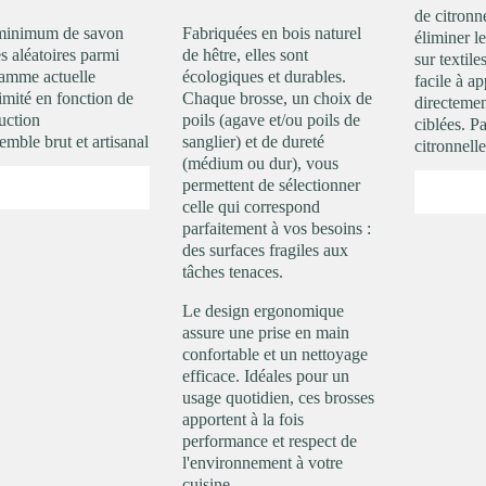
de citronne
minimum de savon
Fabriquées en bois naturel
éliminer l
s aléatoires parmi
de hêtre, elles sont
sur textil
gamme actuelle
écologiques et durables.
facile à ap
imité en fonction de
Chaque brosse, un choix de
directemen
uction
poils (agave et/ou poils de
ciblées. P
mble brut et artisanal
sanglier) et de dureté
citronnelle
(médium ou dur), vous
permettent de sélectionner
celle qui correspond
parfaitement à vos besoins :
des surfaces fragiles aux
tâches tenaces.
Le design ergonomique
assure une prise en main
confortable et un nettoyage
efficace. Idéales pour un
usage quotidien, ces brosses
apportent à la fois
performance et respect de
l'environnement à votre
cuisine.