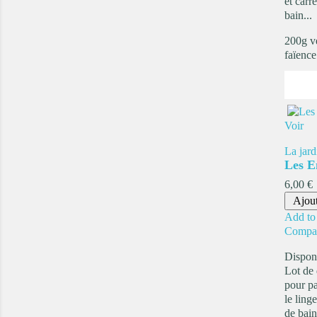
et carr
bain...
200g 
faïence
Voir
La jard
Les E
Prix
6,00 €
Ajout
Add to 
Compa
Dispon
Lot de 
pour p
le ling
de bain