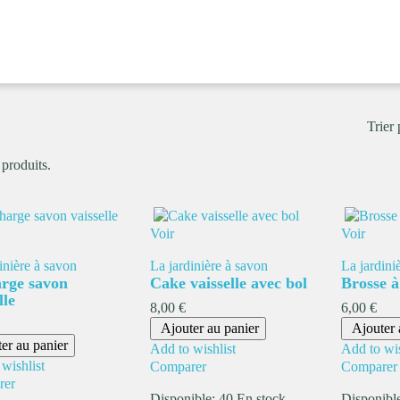
Trier 
 produits.
Voir
Voir
inière à savon
La jardinière à savon
La jardini
rge savon
Cake vaisselle avec bol
Brosse à
lle
Prix
Prix
8,00 €
6,00 €
Ajouter au panier
Ajouter 
er au panier
Add to wishlist
Add to wis
wishlist
Comparer
Comparer
rer
Disponible:
40 En stock
Disponibl