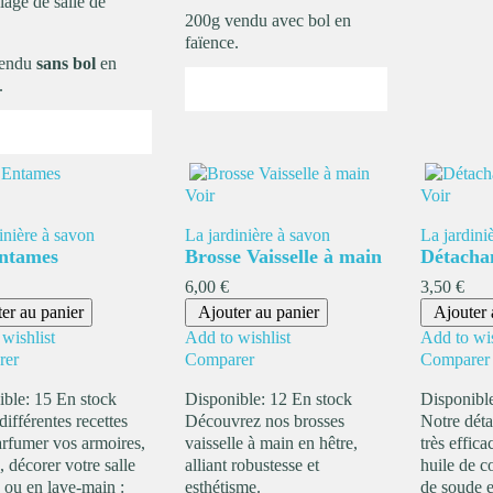
elage de salle de
200g vendu avec bol en
faïence.
vendu
sans bol
en
.
Voir
Voir
inière à savon
La jardinière à savon
La jardini
ntames
Brosse Vaisselle à main
Détachan
Prix
Prix
6,00 €
3,50 €
er au panier
Ajouter au panier
Ajouter 
wishlist
Add to wishlist
Add to wis
rer
Comparer
Comparer
ible:
15 En stock
Disponible:
12 En stock
Disponibl
différentes recettes
Découvrez nos brosses
Notre déta
arfumer vos armoires,
vaisselle à main en hêtre,
très effic
e, décorer votre salle
alliant robustesse et
huile de c
 ou en lave-main :
esthétisme.
de soude et