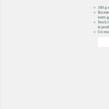
180 g 
Recette
notre 
Stock l
la prod
Un ense