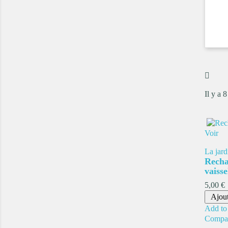
Il y a 8
Voir
La jard
Recha
vaisse
Prix
5,00 €
Ajout
Add to 
Compa