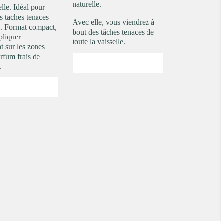
naturelle.
lle. Idéal pour
es taches tenaces
Avec elle, vous viendrez à
es. Format compact,
bout des tâches tenaces de
pliquer
toute la vaisselle.
t sur les zones
arfum frais de
.