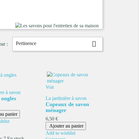

Pertinence
par :
Voir
ère à savon
 ongles
La jardinière à savon
Copeaux de savon
ménager
au panier
Prix
6,50 €
hlist
Ajouter au panier
Add to wishlist
e:
7 En stock